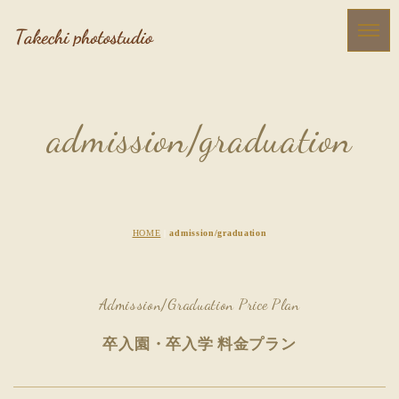
admission/graduation
HOME
|
admission/graduation
Admission/Graduation
Price Plan
卒入園・卒入学 料金プラン